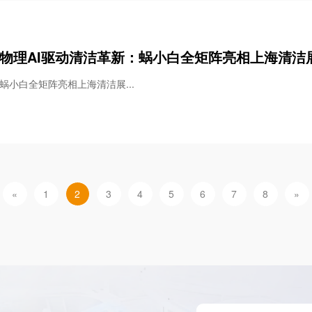
物理AI驱动清洁革新：蜗小白全矩阵亮相上海清洁
效“一步到位”
蜗小白全矩阵亮相上海清洁展...
«
1
2
3
4
5
6
7
8
»