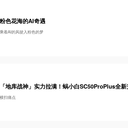
粉色花海的AI奇遇
乘着AI的风驶入粉色的梦
「地库战神」实力拉满！蜗小白SC50ProPlus全
横扫痛点