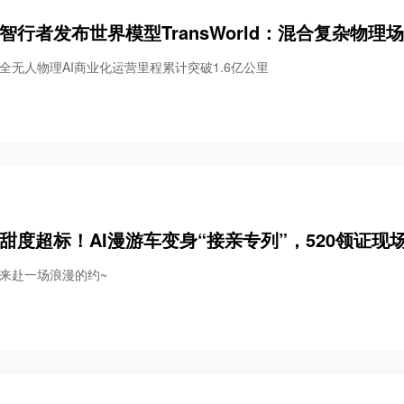
智行者发布世界模型TransWorld：混合复杂物
全无人物理AI商业化运营里程累计突破1.6亿公里
甜度超标！AI漫游车变身“接亲专列”，520领证现
来赴一场浪漫的约~